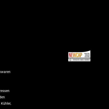
ckwaren
zessen
 den
 Kühler,