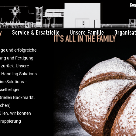
Kon
y
Service & Ersatzteile
Unsere Familie
Organisat
ge und erfolgreiche
ung und Fertigung
 zurück. Unsere
Handling Solutions,
ne Solutions –
selfertigen
triellen Backmarkt.
schen)
üllen. Wir können
Gruppierung