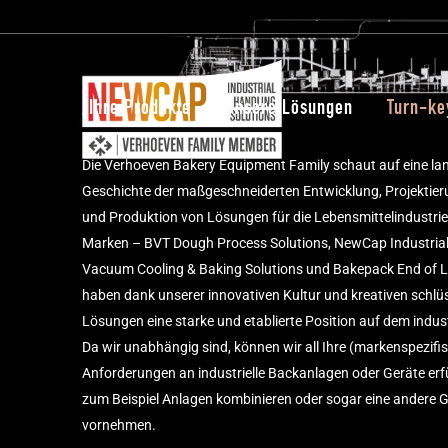
Ihre Produkte
Unsere Lösungen
Turn-ke
we make to bake
Die Verhoeven Bakery Equipment Family schaut auf eine lan
Geschichte der maßgeschneiderten Entwicklung, Projektier
und Produktion von Lösungen für die Lebensmittelindustrie
Marken – BVT Dough Process Solutions, NewCap Industrial 
Vacuum Cooling & Baking Solutions und Bakepack End of Li
haben dank unserer innovativen Kultur und kreativen schlüs
Lösungen eine starke und etablierte Position auf dem indus
Da wir unabhängig sind, können wir all Ihre (markenspezifi
Anforderungen an industrielle Backanlagen oder Geräte erf
zum Beispiel Anlagen kombinieren oder sogar eine andere 
vornehmen.