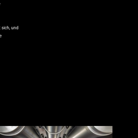
e
 sich, und
e