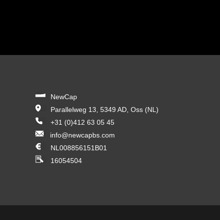
NewCap
Parallelweg 13, 5349 AD, Oss (NL)
+31 (0)412 63 05 45
info@newcapbs.com
NL008856151B01
16054504