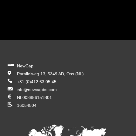
NewCap
Parallelweg 13, 5349 AD, Oss (NL)
+31 (0)412 63 05 45
info@newcapbs.com
NL008856151B01
16054504