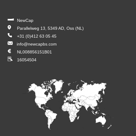
NewCap
Parallelweg 13, 5349 AD, Oss (NL)
+31 (0)412 63 05 45
info@newcapbs.com
NL008856151B01
16054504